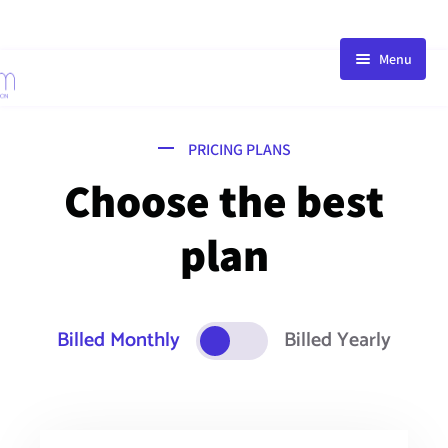
Menu
HOME
STORE
PRICING PLANS
BLOG
Choose the best
PACKAGE
plan
ABOUT
FAQ
CONTACT
Billed Monthly
Billed Yearly