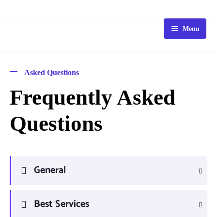
Menu
HOME
STORE
Asked Questions
BLOG
Frequently Asked
PACKAGE
Questions
ABOUT
FAQ
CONTACT
General
Best Services