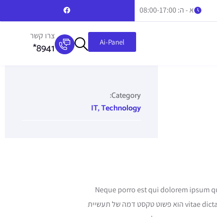
א - ה: 08:00-17:00
צרו קשר
Ai-Panel
8941*
Category:
IT
,
Technology
Neque porro est qui dolorem ipsum quia quaed inventore veri
vitae dicta sunt explicabo. Aelttes port lacus quis enim var sed efficitur turpis gilla sed sit amet finibus eros. Lorem Ipsum הוא פשוט טקסט דמה של תעשיית