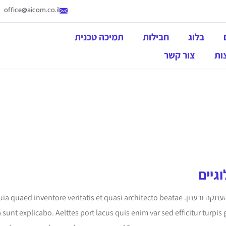
office@aicom.co.il
בלוג
חבילות
תמיכה טכנית
ות
צור קשר
גיים
לורם איפסום הוא פשוט טקסט חופשי המשמש להעתקה ורענון. tatis et quasi architecto beatae