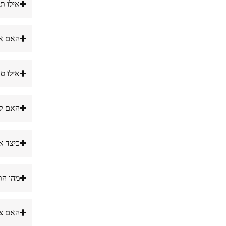
אילו ת
האם אפ
אילו סו
האם קי
כיצד אנ
מהו הת
האם צוות ה -IT שלנו יכול לקבל ג