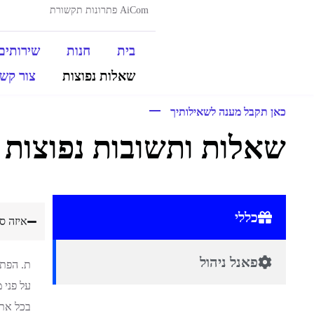
AiCom פתרונות תקשורת
בית
חנות
שירותים
שאלות נפוצות
צור קש
כאן תקבל מענה לשאילותיך
שאלות ותשובות נפוצות
כללי
איזה סו
פאנל ניהול
ת. הפתר
על פני מ
בכל אתר