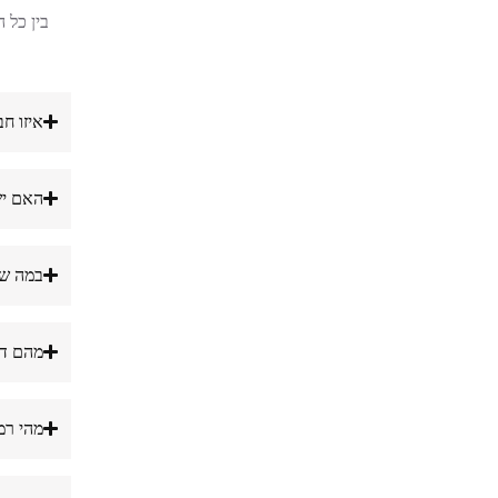
בין כל 
איזו ח
האם יש
במה שו
מהם דר
מהי רמ