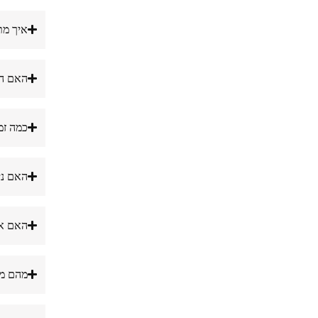
איך מת
האם המ
כמה זמן ל
האם ני
האם אפ
מהם מנ